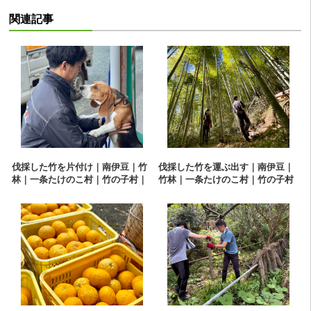
関連記事
伐採した竹を片付け｜南伊豆｜竹
伐採した竹を運ぶ出す｜南伊豆｜
林｜一条たけのこ村｜竹の子村｜
竹林｜一条たけのこ村｜竹の子村
タケノコ｜栗拾い｜たけのこ狩り
｜タケノコ｜栗拾い｜たけのこ狩
り