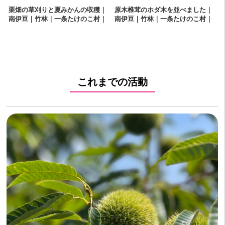
栗畑の草刈りと夏みかんの収穫｜
原木椎茸のホダ木を並べました｜
南伊豆｜竹林｜一条たけのこ村｜
南伊豆｜竹林｜一条たけのこ村｜
竹の子村｜タケノコ｜栗拾い｜た
竹の子村｜タケノコ｜栗拾い｜た
けのこ狩り
けのこ狩り
これまでの活動