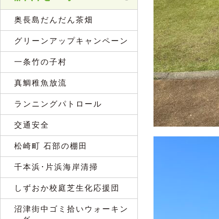
奥長島だんだん茶畑
グリーンアップキャンペーン
一条竹の子村
真鯛稚魚放流
ランニングパトロール
交通安全
松崎町 石部の棚田
千本浜･片浜海岸清掃
しずおか校庭芝生化応援団
沼津街中ゴミ拾いウォーキン