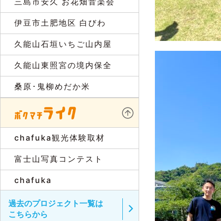
三島市安久 お花畑音楽会
伊豆市土肥地区 白びわ
久能山石垣いちご山内屋
久能山東照宮の境内保全
桑原･鬼柳めだか米
chafuka観光体験取材
富士山写真コンテスト
chafuka
過去のプロジェクト一覧は
こちらから