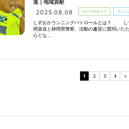
進｜地域貢献
2025.08.08
ボクマチセーブ
ランニ
しずおかランニングパトロールとは？ し
岡放送と静岡県警察、活動の趣旨に賛同いた
心とな…
1
2
3
4
»