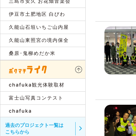
三島市安久 お花畑音楽会
伊豆市土肥地区 白びわ
久能山石垣いちご山内屋
久能山東照宮の境内保全
桑原･鬼柳めだか米
chafuka観光体験取材
富士山写真コンテスト
chafuka
過去のプロジェクト一覧は
こちらから