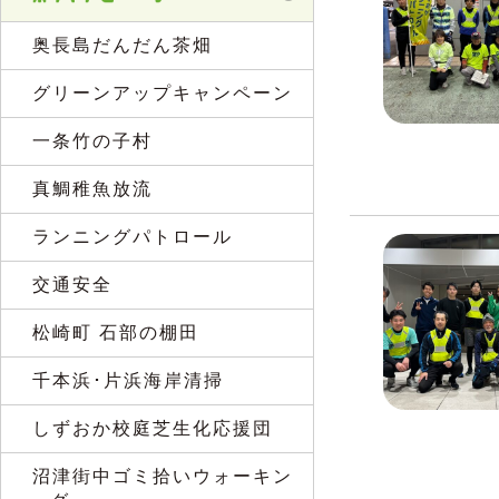
奥長島だんだん茶畑
グリーンアップキャンペーン
一条竹の子村
真鯛稚魚放流
ランニングパトロール
交通安全
松崎町 石部の棚田
千本浜･片浜海岸清掃
しずおか校庭芝生化応援団
沼津街中ゴミ拾いウォーキン