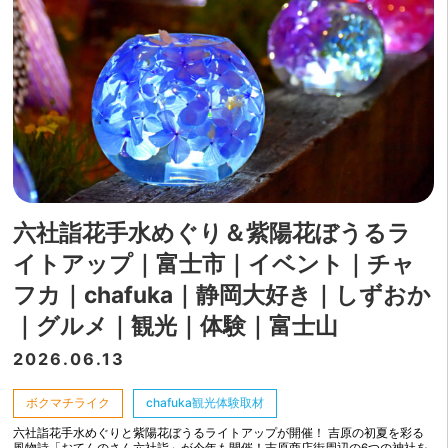
六社詣花手水めぐり＆紫陽花ぼうるラ
イトアップ｜富士市｜イベント｜チャ
フカ｜chafuka｜静岡大好き｜しずおか
｜グルメ｜観光｜体験｜富士山
2026.06.13
ボクマチライク
chafuka観光体験取材
六社詣花手水めぐりと紫陽花ぼうるライトアップが開催！ 吉原の初夏を彩る