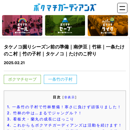
タケノコ掘りシーズン前の準備｜南伊豆｜竹林｜一条たけ
のこ村｜竹の子村｜タケノコ｜たけのこ狩り
2025.02.21
ボクマチセーブ
一条竹の子村
目次
[
非表示
]
1.
一条竹の子村で竹林整備！寒さに負けず頑張りました！
2.
竹林の中は…まるでジャングル？！
3.
看板犬・蘭丸の成長にほっこり
4.
これからもボクマチガーディアンズは活動を続けます！