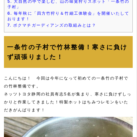
5.
大自然の中で楽しむ、山の味覚狩りスポット「一条竹の
子村」
6.
毎年秋に「四方竹狩り＆竹細工体験会」を開催いたして
おります！
7.
ボクマチガーディアンズの取組みとは？
一条竹の子村で竹林整備！寒さに負け
ず頑張りました！
こんにちは！ 今回は今年になって初めての一条竹の子村で
の竹林整備です。
ネッツトヨタ静岡の社員有志5名が集まり、寒さに負けずしっ
かりと作業してきました！特製ホットはちみつレモンをいた
だきがんばります！