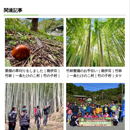
関連記事
栗畑の草刈りをしました｜南伊豆｜
竹林整備のお手伝い｜南伊豆｜竹林
竹林｜一条たけのこ村｜竹の子村｜
｜一条たけのこ村｜竹の子村｜タケ
タケノコ｜たけのこ狩り
ノコ｜たけのこ狩り