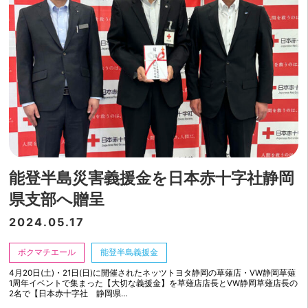
能登半島災害義援金を日本赤十字社静岡
県支部へ贈呈
2024.05.17
ボクマチエール
能登半島義援金
4月20日(土)・21日(日)に開催されたネッツトヨタ静岡の草薙店・VW静岡草薙
1周年イベントで集まった【大切な義援金】を草薙店店長とVW静岡草薙店長の
2名で【日本赤十字社 静岡県…