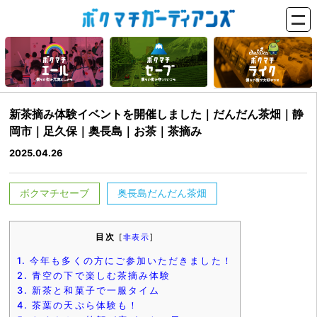
新茶摘み体験イベントを開催しました｜だんだん茶畑｜静
岡市｜足久保｜奥長島｜お茶｜茶摘み
2025.04.26
ボクマチセーブ
奥長島だんだん茶畑
目次
[
非表示
]
1.
今年も多くの方にご参加いただきました！
2.
青空の下で楽しむ茶摘み体験
3.
新茶と和菓子で一服タイム
4.
茶葉の天ぷら体験も！