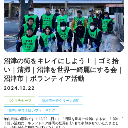
沼津の街をキレイにしよう！｜ゴミ拾
い｜清掃｜沼津を世界一綺麗にする会｜
沼津市｜ボランティア活動
2024.12.22
ボクマチセーブ
沼津市一斉クリーン週間
沼津街中ゴミ拾いウォーキング
年内最後の活動です！ 12/22（日）に「沼津を世界一綺麗にする会」主催のゴ
ミ拾い活動に、ネッツトヨタ静岡の社員有志9名で参加させていただきまし
た。今回が今年最後の活動となりました…