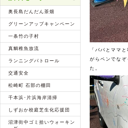
奥長島だんだん茶畑
グリーンアップキャンペーン
一条竹の子村
真鯛稚魚放流
「パパとママと
がらペンでなぞ
ランニングパトロール
た。
交通安全
松崎町 石部の棚田
千本浜･片浜海岸清掃
しずおか校庭芝生化応援団
沼津街中ゴミ拾いウォーキン