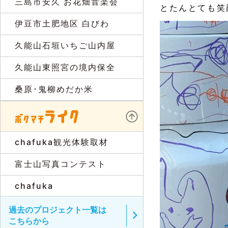
三島市安久 お花畑音楽会
とたんとても笑
伊豆市土肥地区 白びわ
久能山石垣いちご山内屋
久能山東照宮の境内保全
桑原･鬼柳めだか米
chafuka観光体験取材
富士山写真コンテスト
chafuka
過去のプロジェクト一覧は
こちらから