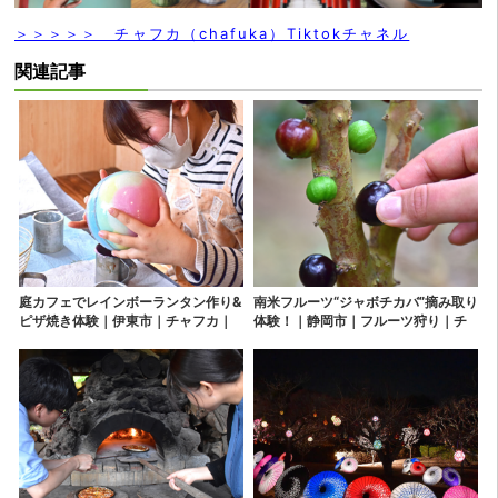
＞＞＞＞＞ チャフカ（chafuka）Tiktokチャネル
関連記事
庭カフェでレインボーランタン作り&
南米フルーツ“ジャボチカバ”摘み取り
ピザ焼き体験｜伊東市｜チャフカ｜
体験！｜静岡市｜フルーツ狩り｜チ
chafuka｜静岡大好き｜しずおか｜
ャフカ｜chafuka｜静岡大好き｜し
グルメ｜観光｜体験｜富士山
ずおか｜グルメ｜観光｜体験｜富士
山