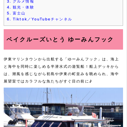
3.
グルメ情報
4.
観光・体験
5.
富士山
6.
Tiktok／YouTubeチャンネル
ベイクルーズいとう ゆーみんフック
伊東マリンタウンから出航する「ゆーみんフック」は、海上
と海中を同時に楽しめる半潜水式の遊覧船！船上デッキから
は、潮風を感じながら初島や伊東の町並みを眺められ、海中
展望室ではカラフルな魚たちがすぐ目の前に♪