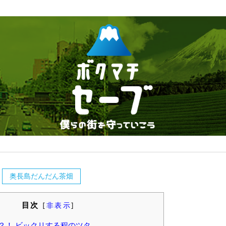
奥長島だんだん茶畑
目次
[
非表示
]
？！ ビックリする程のツタ