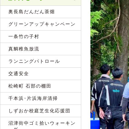
奥長島だんだん茶畑
グリーンアップキャンペーン
一条竹の子村
真鯛稚魚放流
ランニングパトロール
交通安全
松崎町 石部の棚田
千本浜･片浜海岸清掃
しずおか校庭芝生化応援団
沼津街中ゴミ拾いウォーキン