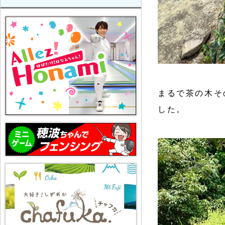
まるで茶の木そ
した。