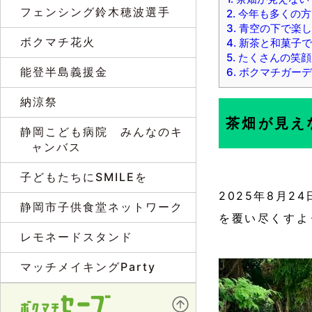
フェンシング鈴木穂波選手
2.
今年も多くの方
3.
青空の下で楽し
ボクマチ花火
4.
新茶と和菓子で
5.
たくさんの笑顔
能登半島義援金
6.
ボクマチガーデ
納涼祭
茶畑が見え
静岡こども病院 みんなのキ
ャンバス
子どもたちにSMILEを
2025年8月
静岡市子供食堂ネットワーク
を覆い尽くすよ
レモネードスタンド
マッチメイキングParty