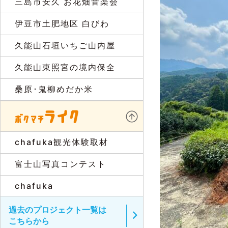
三島市安久 お花畑音楽会
伊豆市土肥地区 白びわ
久能山石垣いちご山内屋
久能山東照宮の境内保全
桑原･鬼柳めだか米
chafuka観光体験取材
富士山写真コンテスト
chafuka
過去のプロジェクト一覧は
こちらから