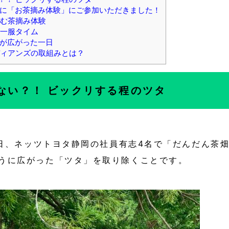
に「お茶摘み体験」にご参加いただきました！
む茶摘み体験
一服タイム
が広がった一日
ィアンズの取組みとは？
ない？！ ビックリする程のツタ
24日、ネッツトヨタ静岡の社員有志4名で「だんだん
うに広がった「ツタ」を取り除くことです。