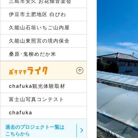
三島市安久 お花畑音楽会
伊豆市土肥地区 白びわ
久能山石垣いちご山内屋
久能山東照宮の境内保全
桑原･鬼柳めだか米
chafuka観光体験取材
富士山写真コンテスト
chafuka
過去のプロジェクト一覧は
こちらから