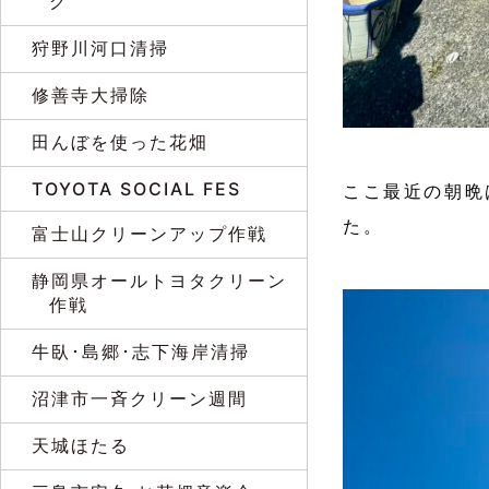
グ
狩野川河口清掃
修善寺大掃除
田んぼを使った花畑
TOYOTA SOCIAL FES
ここ最近の朝晩
た。
富士山クリーンアップ作戦
静岡県オールトヨタクリーン
作戦
牛臥･島郷･志下海岸清掃
沼津市一斉クリーン週間
天城ほたる