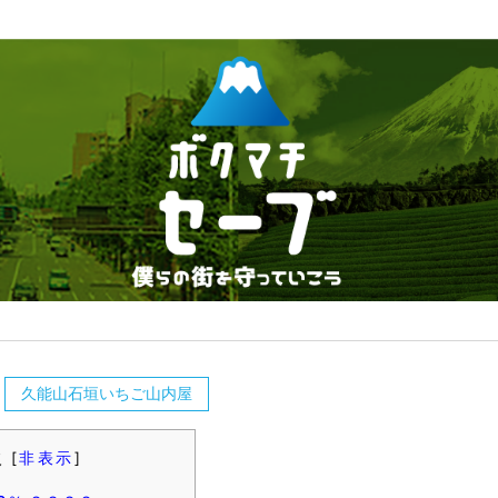
久能山石垣いちご山内屋
次
[
非表示
]