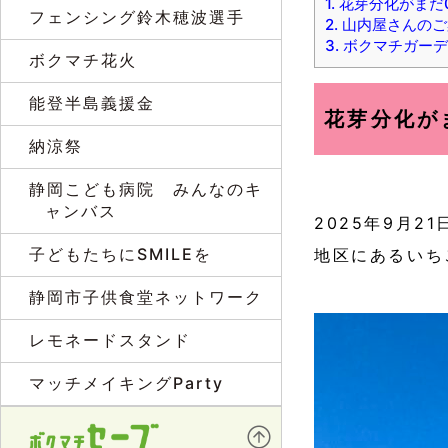
1.
花芽分化がまだ
フェンシング鈴木穂波選手
2.
山内屋さんのご
3.
ボクマチガーデ
ボクマチ花火
能登半島義援金
花芽分化が
納涼祭
静岡こども病院 みんなのキ
ャンバス
2025年9月
子どもたちにSMILEを
地区にあるいち
静岡市子供食堂ネットワーク
レモネードスタンド
マッチメイキングParty