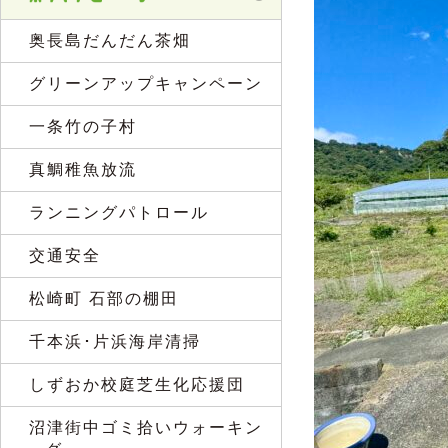
奥長島だんだん茶畑
グリーンアップキャンペーン
一条竹の子村
真鯛稚魚放流
ランニングパトロール
交通安全
松崎町 石部の棚田
千本浜･片浜海岸清掃
しずおか校庭芝生化応援団
沼津街中ゴミ拾いウォーキン