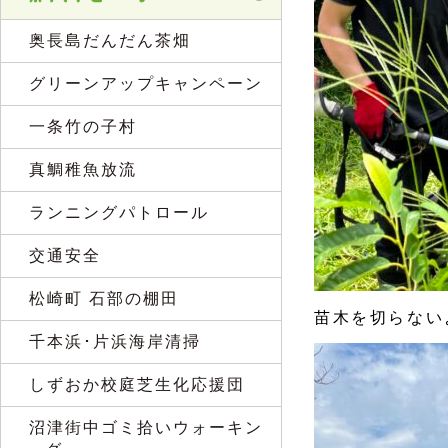
奥長島だんだん茶畑
グリーンアップキャンペーン
一条竹の子村
真鯛稚魚放流
ランニングパトロール
交通安全
松崎町 石部の棚田
苗木を切らない
千本浜･片浜海岸清掃
しずおか校庭芝生化応援団
沼津街中ゴミ拾いウォーキン