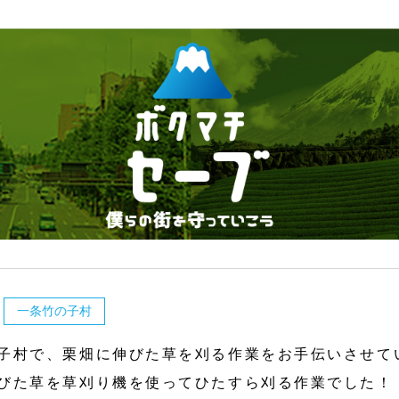
一条竹の子村
子村で、栗畑に伸びた草を刈る作業をお手伝いさせて
びた草を草刈り機を使ってひたすら刈る作業でした！