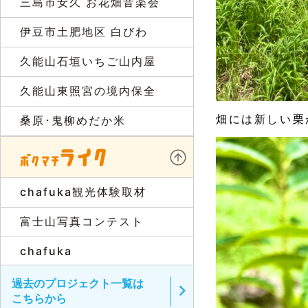
三島市安久 お花畑音楽会
伊豆市土肥地区 白びわ
久能山石垣いちご山内屋
久能山東照宮の境内保全
畑には新しい栗
桑原･鬼柳めだか米
chafuka観光体験取材
富士山写真コンテスト
chafuka
過去のプロジェクト一覧は
こちらから