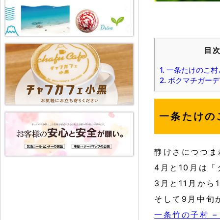
目
1.
一条たけのこ村
2.
ボクマチガーデ
一条たけの
静けさにつつま
4月と10月は
3月と11月から
そして9月中旬
一条竹の子村 