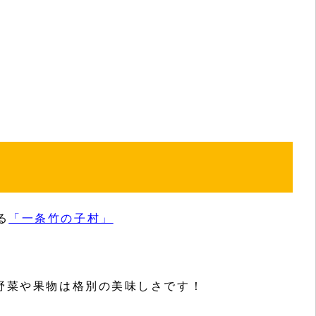
る
「一条竹の子村」
の野菜や果物は格別の美味しさです！