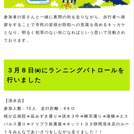
参加者の皆さんと一緒に夜間の街を走りながら、歩行者へ挨
拶をすることで市民の皆様が防犯への意識を高めるキッカケ
となり、明るく犯罪のない街になればという思いで活動され
ております。
３月８日㈮にランニングパトロールを
行いました
【清水店】
参加人数：15人 走行距離：4キロ
桜が丘病院⇒花みずき通り⇒清水３中⇒柳宮通り⇒港橋⇒エス
パルス通り⇒ドリプラ前通過⇒ネッツトヨタ静岡清水店のルー
トをみんなであいさつをしながら走りました！！