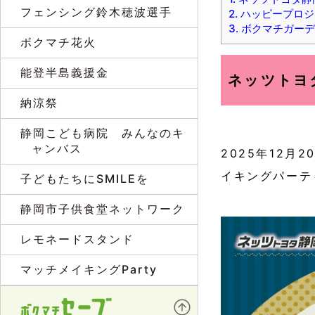
フェンシング鈴木穂波選手
2.
ハッピープロジ
3.
ボクマチガーデ
ボクマチ花火
能登半島義援金
ネッツトヨ
納涼祭
静岡こども病院 みんなのキ
ャンバス
2025年12月
イキングパーテ
子どもたちにSMILEを
静岡市子供食堂ネットワーク
レモネードスタンド
マッチメイキングParty