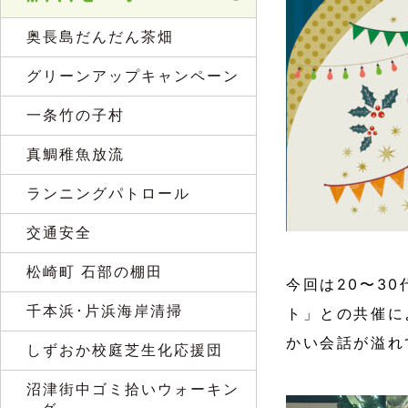
奥長島だんだん茶畑
グリーンアップキャンペーン
一条竹の子村
真鯛稚魚放流
ランニングパトロール
交通安全
松崎町 石部の棚田
今回は20〜3
千本浜･片浜海岸清掃
ト」との共催に
かい会話が溢れ
しずおか校庭芝生化応援団
沼津街中ゴミ拾いウォーキン