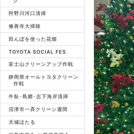
グ
狩野川河口清掃
修善寺大掃除
田んぼを使った花畑
TOYOTA SOCIAL FES
富士山クリーンアップ作戦
静岡県オールトヨタクリーン
作戦
牛臥･島郷･志下海岸清掃
沼津市一斉クリーン週間
天城ほたる