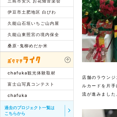
三島市安久 お花畑音楽会
伊豆市土肥地区 白びわ
久能山石垣いちご山内屋
久能山東照宮の境内保全
桑原･鬼柳めだか米
chafuka観光体験取材
店舗のラウンジ
富士山写真コンテスト
ルカードを片手
流が進みました
chafuka
過去のプロジェクト一覧は
こちらから