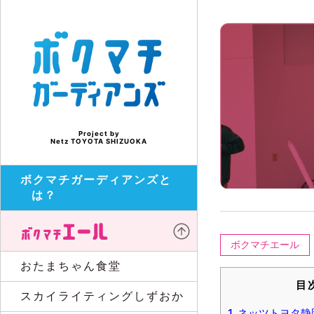
Project by
Netz TOYOTA SHIZUOKA
ボクマチガーディアンズと
は？
ボクマチエール
おたまちゃん食堂
目
スカイライティングしずおか
1.
ネッツトヨタ静