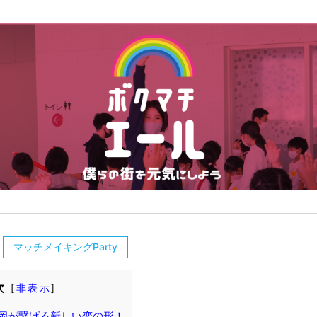
マッチメイキングParty
次
[
非表示
]
岡が繋げる新しい恋の形！