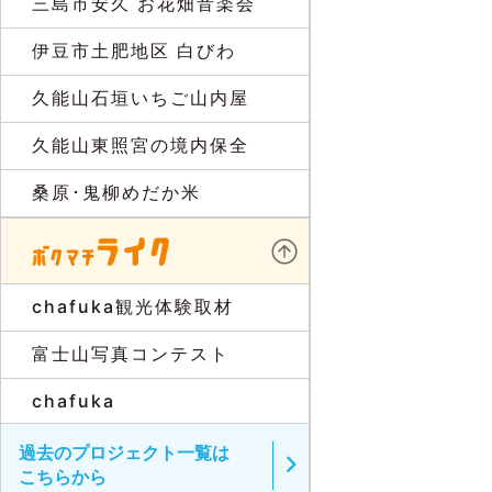
三島市安久 お花畑音楽会
伊豆市土肥地区 白びわ
久能山石垣いちご山内屋
久能山東照宮の境内保全
桑原･鬼柳めだか米
chafuka観光体験取材
富士山写真コンテスト
chafuka
過去のプロジェクト一覧は
こちらから