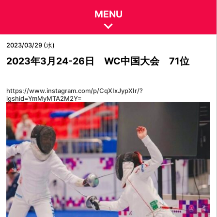
MENU
2023/03/29 (水)
2023年3月24-26日 WC中国大会 71位
https://www.instagram.com/p/CqXIxJypXIr/?
igshid=YmMyMTA2M2Y=