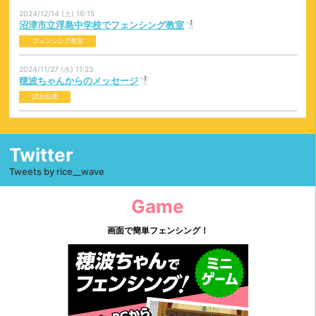
2024/12/14 (土) 16:15
沼津市立浮島中学校でフェンシング教室
フェンシング教室
2024/11/27 (水) 11:23
穂波ちゃんからのメッセージ
試合結果
2024/11/13 (水) 10:18
アラブ首長国連邦・フジャイラ・ワールドカップ大会結果
Twitter
試合結果
Tweets by rice__wave
2024/11/06 (水) 15:07
フェンシング教室｜金岡小学校｜沼津｜スマートフェンシング
Game
フェンシング教室
画面で簡単フェンシング！