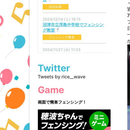
試合結果
2024/12/14 (土) 16:15
沼津市立浮島中学校でフェンシン
グ教室
フェンシング教室
2024/11/27 (水) 11:23
穂波ちゃんからのメッセージ
試合結果
Twitter
2024/11/13 (水) 10:18
Tweets by rice__wave
アラブ首長国連邦・フジャイラ・
ワールドカップ大会結果
Game
試合結果
画面で簡単フェンシング！
2024/11/06 (水) 15:07
フェンシング教室｜金岡小学校｜
沼津｜スマートフェンシング
フェンシング教室