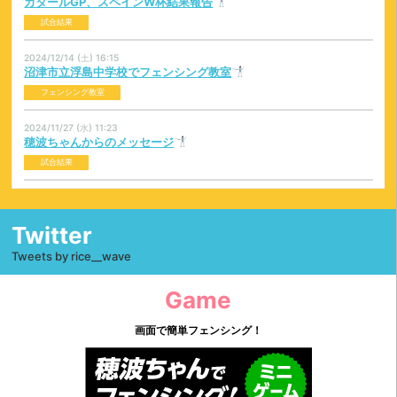
カタールGP、スペインW杯結果報告
試合結果
2024/12/14 (土) 16:15
沼津市立浮島中学校でフェンシング教室
フェンシング教室
2024/11/27 (水) 11:23
穂波ちゃんからのメッセージ
試合結果
2024/11/13 (水) 10:18
アラブ首長国連邦・フジャイラ・ワールドカップ大会結果
Twitter
試合結果
Tweets by rice__wave
2024/11/06 (水) 15:07
フェンシング教室｜金岡小学校｜沼津｜スマートフェンシング
Game
フェンシング教室
画面で簡単フェンシング！