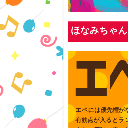
ほなみちゃん
エペには優先権が
有効点が入るとラ