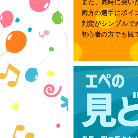
また、同時に突い
両方の選手にポイ
判定がシンプルで
初心者の方でも観