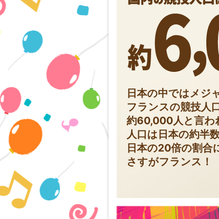
日本の中ではメジ
フランスの競技人口
約60,000人と言
人口は日本の約半
日本の20倍の割合
さすがフランス！