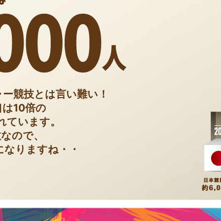
ャー競技とは言い難い！
は10倍の
われています。
数なので、
になりますね・・